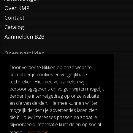
Over KMP
Contact
Catalogi
Aanmelden B2B
Openingstijden
Dinsdag T/M Zaterdag
Door verder te klikken op onze website,
van 8:00-17:00
accepteer je cookies en vergelijkbare
Verzenddagen
technieken. Hiermee verzamelen wij
Dinsdag T/M Vrijdag
persoonsgegevens en volgen wij (en mogelijk
Pauze
derden) je internetgedrag op onze website
12:30-13:00
en die van derden. Hiermee kunnen wij (en
mogelijk derden) je advertenties laten zien
die bij jouw interesses passen en zodat je
bijvoorbeeld informatie kunt delen op social
media.
Lees meer