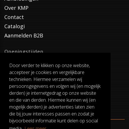
Over KMP
Contact
Catalogi
Aanmelden B2B
Openingstijden
Dinsdag T/M Zaterdag
Door verder te klikken op onze website,
van 8:00-17:00
accepteer je cookies en vergelijkbare
Verzenddagen
technieken. Hiermee verzamelen wij
Dinsdag T/M Vrijdag
persoonsgegevens en volgen wij (en mogelijk
Pauze
derden) je internetgedrag op onze website
12:30-13:00
en die van derden. Hiermee kunnen wij (en
mogelijk derden) je advertenties laten zien
die bij jouw interesses passen en zodat je
bijvoorbeeld informatie kunt delen op social
media.
Lees meer