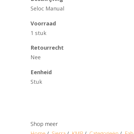
Seloc Manual
Voorraad
1 stuk
Retourrecht
Nee
Eenheid
Stuk
Shop meer
Home
/
Sierra
/
KMP
/
Categorieën
/
Fab