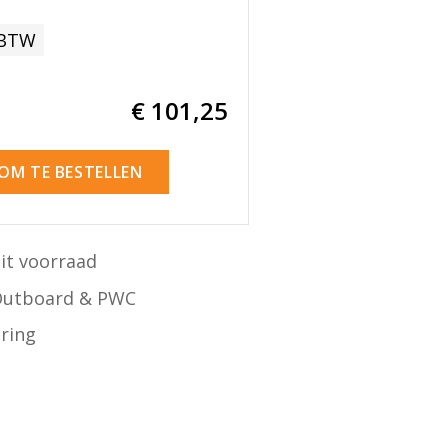
 BTW
€ 101
,25
 OM TE BESTELLEN
it voorraad
Outboard & PWC
ering