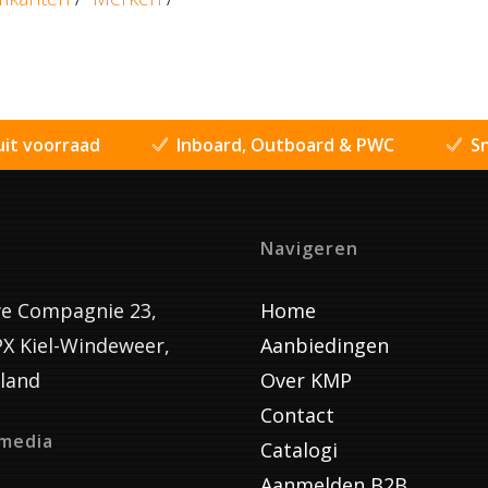
uit voorraad
Inboard, Outboard & PWC
Sn
Navigeren
e Compagnie 23,
Home
PX Kiel-Windeweer,
Aanbiedingen
land
Over KMP
Contact
lmedia
Catalogi
Aanmelden B2B