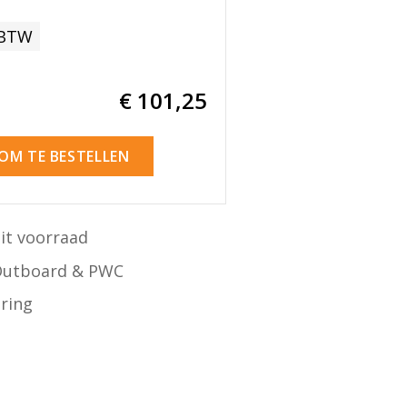
 BTW
€ 101
,25
 OM TE BESTELLEN
it voorraad
Outboard & PWC
ering