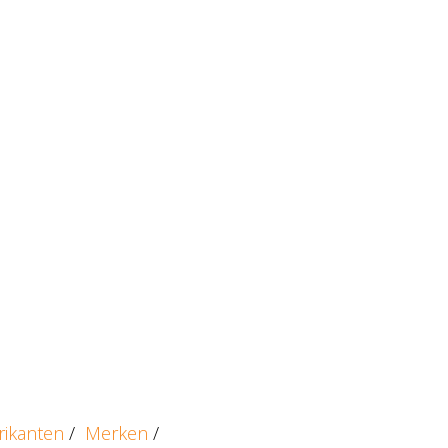
rikanten
/
Merken
/