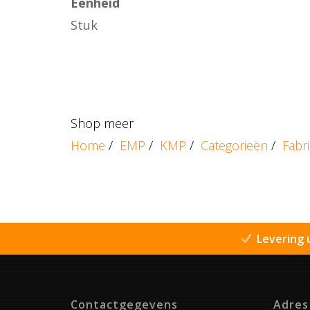
Eenheid
Stuk
Shop meer
Home
/
EMP
/
KMP
/
Categorieën
/
Fabr
Levering 
Contactgegevens
Adres