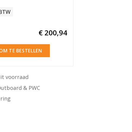
 BTW
€ 200
,94
 OM TE BESTELLEN
it voorraad
Outboard & PWC
ering