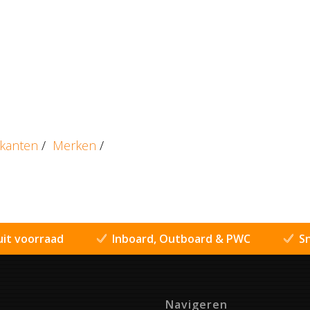
ikanten
/
Merken
/
uit voorraad
Inboard, Outboard & PWC
Sn
Navigeren