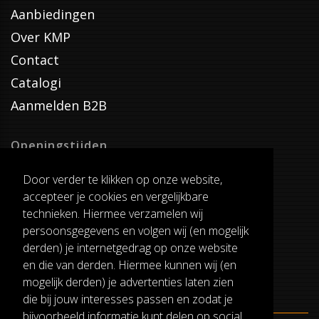
Aanbiedingen
Over KMP
Contact
Catalogi
Aanmelden B2B
Openingstijden
Dinsdag T/M Zaterdag
Door verder te klikken op onze website,
van 8:00-17:00
accepteer je cookies en vergelijkbare
Verzenddagen
technieken. Hiermee verzamelen wij
Dinsdag T/M Vrijdag
persoonsgegevens en volgen wij (en mogelijk
Pauze
derden) je internetgedrag op onze website
12:30-13:00
en die van derden. Hiermee kunnen wij (en
mogelijk derden) je advertenties laten zien
die bij jouw interesses passen en zodat je
bijvoorbeeld informatie kunt delen op social