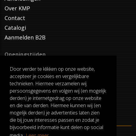
Over KMP
Contact
Catalogi
Aanmelden B2B
Openingstijden
Dinsdag T/M Zaterdag
Door verder te klikken op onze website,
van 8:00-17:00
accepteer je cookies en vergelijkbare
Verzenddagen
technieken. Hiermee verzamelen wij
Dinsdag T/M Vrijdag
persoonsgegevens en volgen wij (en mogelijk
Pauze
derden) je internetgedrag op onze website
12:30-13:00
en die van derden. Hiermee kunnen wij (en
mogelijk derden) je advertenties laten zien
die bij jouw interesses passen en zodat je
bijvoorbeeld informatie kunt delen op social
media.
Lees meer