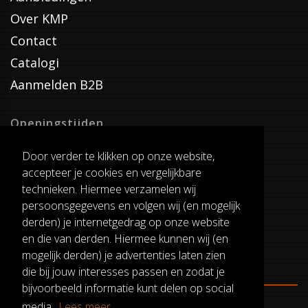
Over KMP
Contact
Catalogi
Aanmelden B2B
Openingstijden
Dinsdag T/M Zaterdag
Door verder te klikken op onze website,
van 8:00-17:00
accepteer je cookies en vergelijkbare
Verzenddagen
technieken. Hiermee verzamelen wij
Dinsdag T/M Vrijdag
persoonsgegevens en volgen wij (en mogelijk
Pauze
derden) je internetgedrag op onze website
12:30-13:00
en die van derden. Hiermee kunnen wij (en
mogelijk derden) je advertenties laten zien
die bij jouw interesses passen en zodat je
bijvoorbeeld informatie kunt delen op social
media.
Lees meer