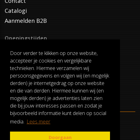
Contact
Catalogi
Aanmelden B2B
Openingstijden
Dinsdag T/M Zaterdag
Door verder te klikken op onze website,
van 8:00-17:00
accepteer je cookies en vergelijkbare
Verzenddagen
technieken. Hiermee verzamelen wij
Dinsdag T/M Vrijdag
persoonsgegevens en volgen wij (en mogelijk
Pauze
derden) je internetgedrag op onze website
12:30-13:00
en die van derden. Hiermee kunnen wij (en
mogelijk derden) je advertenties laten zien
die bij jouw interesses passen en zodat je
bijvoorbeeld informatie kunt delen op social
media.
Lees meer
ALGEMENE VOORWAARDEN
RUILEN EN RETOURNEREN
Doorgaan