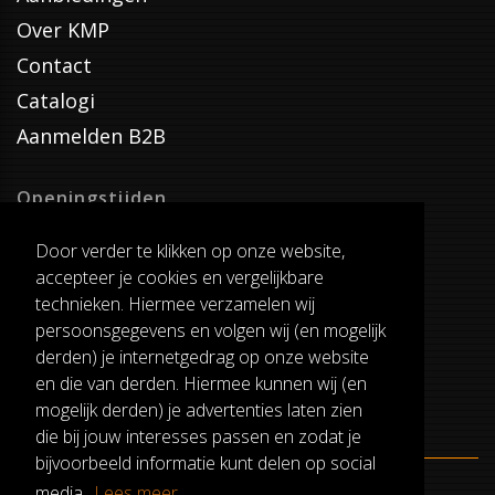
Over KMP
Contact
Catalogi
Aanmelden B2B
Openingstijden
Dinsdag T/M Zaterdag
Door verder te klikken op onze website,
van 8:00-17:00
accepteer je cookies en vergelijkbare
Verzenddagen
technieken. Hiermee verzamelen wij
Dinsdag T/M Vrijdag
persoonsgegevens en volgen wij (en mogelijk
Pauze
derden) je internetgedrag op onze website
12:30-13:00
en die van derden. Hiermee kunnen wij (en
mogelijk derden) je advertenties laten zien
die bij jouw interesses passen en zodat je
bijvoorbeeld informatie kunt delen op social
media.
Lees meer