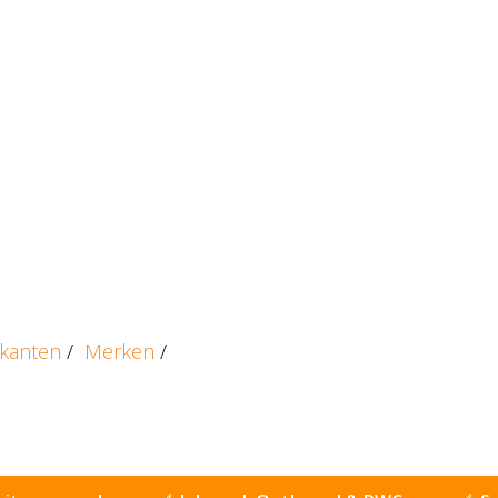
ikanten
/
Merken
/