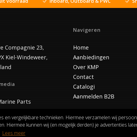
uit voorraad
Inboard, Outboard & PWC
Sn
Navigeren
e Compagnie 23,
Home
PX Kiel-Windeweer,
Aanbiedingen
land
Over KMP
Contact
lmedia
Catalogi
Aanmelden B2B
arine Parts
es en vergelijkbare technieken. Hiermee verzamelen wij persoon
n. Hiermee kunnen wij (en mogelijk derden) je advertenties laten
VOORWAARDEN
RUILEN EN RETOURNEREN
PRIVACY
.
Lees meer