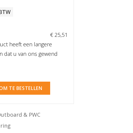
 BTW
€ 25
,51
uct heeft een langere
dan dat u van ons gewend
 OM TE BESTELLEN
Outboard & PWC
ering