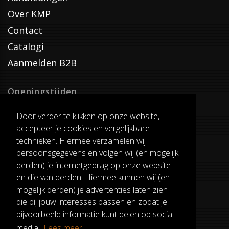
Over KMP
Contact
Catalogi
Aanmelden B2B
Openingstijden
Dinsdag T/M Zaterdag
Door verder te klikken op onze website,
van 8:00-17:00
accepteer je cookies en vergelijkbare
Verzenddagen
technieken. Hiermee verzamelen wij
Dinsdag T/M Vrijdag
persoonsgegevens en volgen wij (en mogelijk
Pauze
derden) je internetgedrag op onze website
12:30-13:00
en die van derden. Hiermee kunnen wij (en
mogelijk derden) je advertenties laten zien
die bij jouw interesses passen en zodat je
bijvoorbeeld informatie kunt delen op social
media.
Lees meer