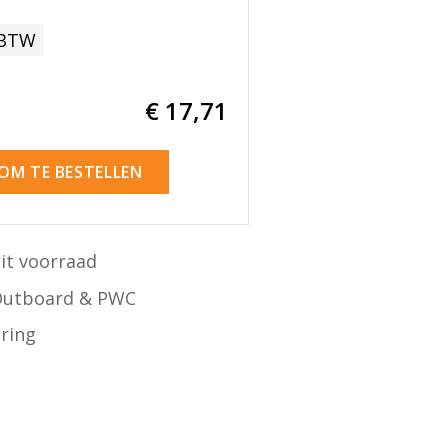
 BTW
€ 17
,71
 OM TE BESTELLEN
it voorraad
Outboard & PWC
ering