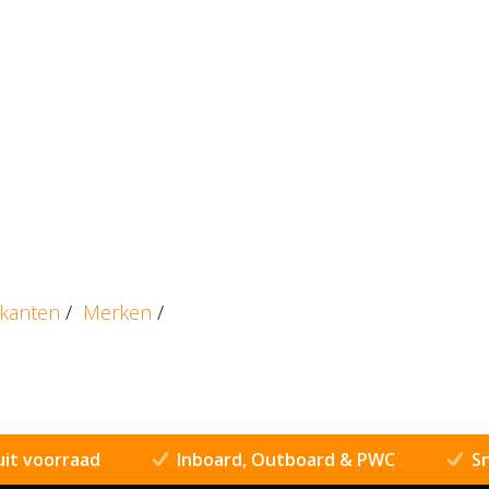
ikanten
/
Merken
/
uit voorraad
Inboard, Outboard & PWC
Sn