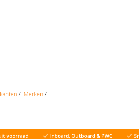
ikanten
/
Merken
/
uit voorraad
Inboard, Outboard & PWC
Sn