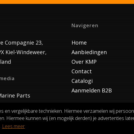
Navigeren
e Compagnie 23,
Home
PX Kiel-Windeweer,
Aanbiedingen
land
Over KMP
Contact
lmedia
Catalogi
Aanmelden B2B
arine Parts
es en vergelijkbare technieken. Hiermee verzamelen wij persoon
n. Hiermee kunnen wij (en mogelijk derden) je advertenties laten
VOORWAARDEN
RUILEN EN RETOURNEREN
PRIVACY
.
Lees meer