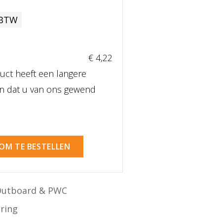
 BTW
€ 4
,22
uct heeft een langere
dan dat u van ons gewend
 OM TE BESTELLEN
Outboard & PWC
ering