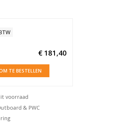
 BTW
€ 181
,40
 OM TE BESTELLEN
it voorraad
Outboard & PWC
ering