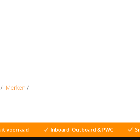
/
Merken
/
uit voorraad
Inboard, Outboard & PWC
Sn