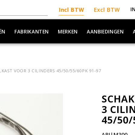
Incl BTW
Excl BTW
I
ËN
FABRIKANTEN
MERKEN
AANBIEDINGEN
KAST VOOR 3 CILINDERS 45/50/55/60PK 91-97
SCHAK
3 CILI
45/50/
ARI|M300