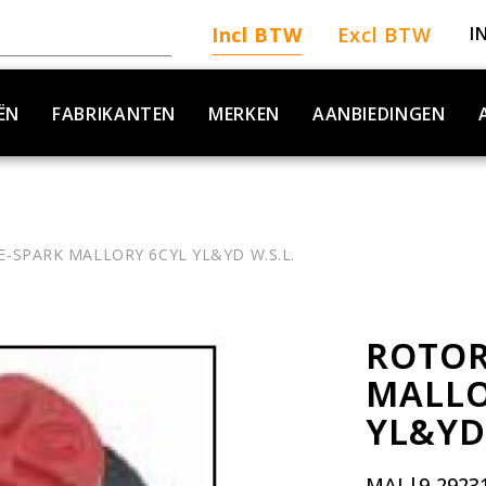
Incl BTW
Excl BTW
I
ËN
FABRIKANTEN
MERKEN
AANBIEDINGEN
E-SPARK MALLORY 6CYL YL&YD W.S.L.
ROTOR
MALLO
YL&YD 
MAL|9-2923