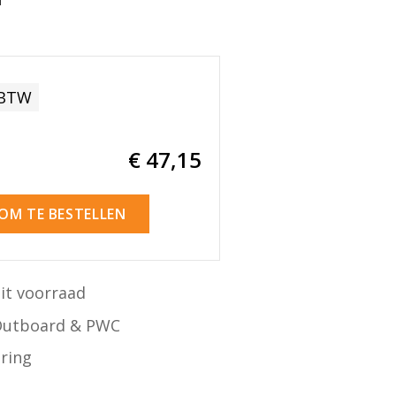
 BTW
€ 47
,15
 OM TE BESTELLEN
it voorraad
Outboard & PWC
ering