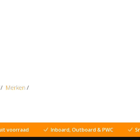
/
Merken
/
uit voorraad
Inboard, Outboard & PWC
Sn