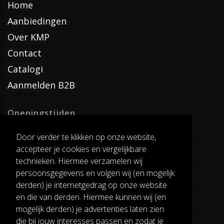
Home
Aanbiedingen
Over KMP
Contact
Catalogi
Aanmelden B2B
Openingstijden
Dinsdag T/M Zaterdag
Door verder te klikken op onze website,
van 8:00-17:00
accepteer je cookies en vergelijkbare
Verzenddagen
technieken. Hiermee verzamelen wij
Dinsdag T/M Vrijdag
persoonsgegevens en volgen wij (en mogelijk
Pauze
derden) je internetgedrag op onze website
12:30-13:00
en die van derden. Hiermee kunnen wij (en
mogelijk derden) je advertenties laten zien
die bij jouw interesses passen en zodat je