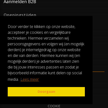
Aanmelden B2B
Openingstijden
Dinsdag T/M Zaterdag
Door verder te klikken op onze website,
van 8:00-17:00
accepteer je cookies en vergelijkbare
Verzenddagen
technieken. Hiermee verzamelen wij
Dinsdag T/M Vrijdag
persoonsgegevens en volgen wij (en mogelijk
Pauze
derden) je internetgedrag op onze website
12:30-13:00
en die van derden. Hiermee kunnen wij (en
mogelijk derden) je advertenties laten zien
die bij jouw interesses passen en zodat je
bijvoorbeeld informatie kunt delen op social
media.
Lees meer
ALGEMENE VOORWAARDEN
RUILEN EN RETOURNEREN
Doorgaan
PRIVACY
COOKIE