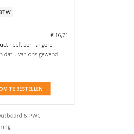
 BTW
€ 16
,71
uct heeft een langere
dan dat u van ons gewend
 OM TE BESTELLEN
Outboard & PWC
ering