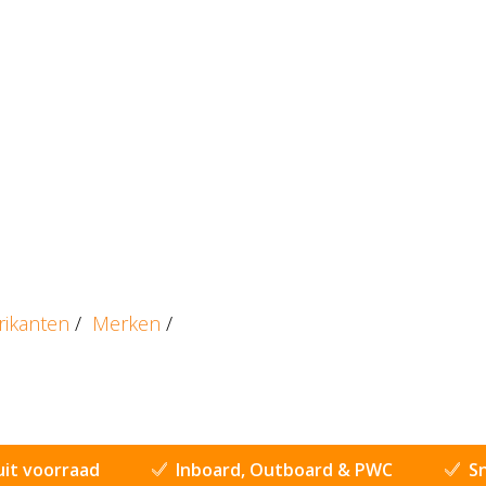
rikanten
/
Merken
/
uit voorraad
Inboard, Outboard & PWC
Sn