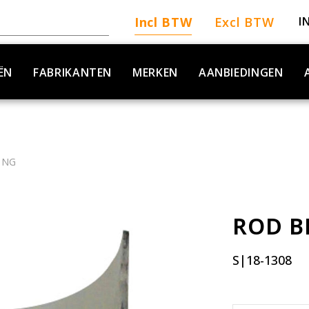
Incl BTW
Excl BTW
I
ËN
FABRIKANTEN
MERKEN
AANBIEDINGEN
ING
ROD B
S|18-1308