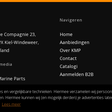
Navigeren
e Compagnie 23,
Home
PX Kiel-Windeweer,
Aanbiedingen
land
Over KMP
Contact
lmedia
Catalogi
Aanmelden B2B
arine Parts
es en vergelijkbare technieken. Hiermee verzamelen wij persoon
n. Hiermee kunnen wij (en mogelijk derden) je advertenties laten
VOORWAARDEN
RUILEN EN RETOURNEREN
PRIVACY
.
Lees meer