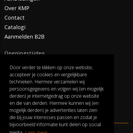
Over KMP
Contact
Catalogi
Aanmelden B2B
Openingstijden
Dinsdag T/M Zaterdag
Door verder te klikken op onze website,
van 8:00-17:00
accepteer je cookies en vergelijkbare
Verzenddagen
technieken. Hiermee verzamelen wij
Dinsdag T/M Vrijdag
persoonsgegevens en volgen wij (en mogelijk
Pauze
derden) je internetgedrag op onze website
12:30-13:00
en die van derden. Hiermee kunnen wij (en
mogelijk derden) je advertenties laten zien
die bij jouw interesses passen en zodat je
bijvoorbeeld informatie kunt delen op social
media.
Lees meer