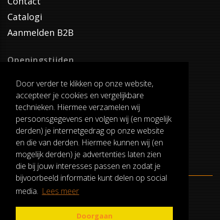
Contact
Catalogi
Aanmelden B2B
Openingstijden
Dinsdag T/M Zaterdag
Door verder te klikken op onze website,
van 8:00-17:00
accepteer je cookies en vergelijkbare
Verzenddagen
technieken. Hiermee verzamelen wij
Dinsdag T/M Vrijdag
persoonsgegevens en volgen wij (en mogelijk
Pauze
derden) je internetgedrag op onze website
12:30-13:00
en die van derden. Hiermee kunnen wij (en
mogelijk derden) je advertenties laten zien
die bij jouw interesses passen en zodat je
bijvoorbeeld informatie kunt delen op social
media.
Lees meer
ALGEMENE VOORWAARDEN
RUILEN EN RETOURNEREN
Doorgaan