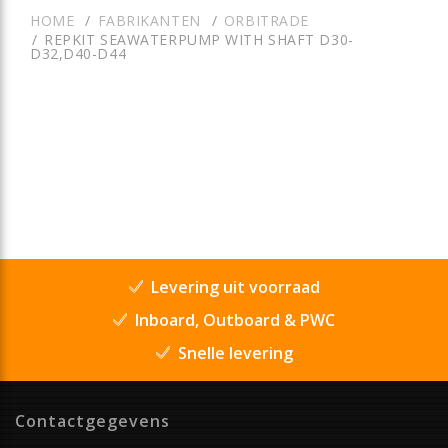
HOME
FABRIKANTEN
ORBITRADE
REPKIT SEAWATERPUMP WITH SHAFT D30-
D32,D40-D44
Levering uit voorraad
Inboard, Outboard & PWC
Snelle levering
Contactgegevens