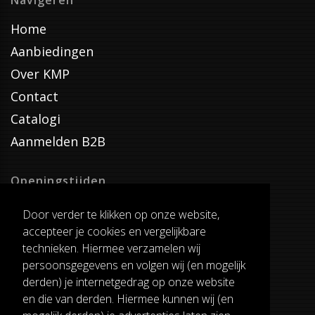
Navigeren
Home
Aanbiedingen
Over KMP
Contact
Catalogi
Aanmelden B2B
Openingstijden
Dinsdag T/M Zaterdag
Door verder te klikken op onze website,
van 8:00-17:00
accepteer je cookies en vergelijkbare
Verzenddagen
technieken. Hiermee verzamelen wij
Dinsdag T/M Vrijdag
persoonsgegevens en volgen wij (en mogelijk
Pauze
derden) je internetgedrag op onze website
12:30-13:00
en die van derden. Hiermee kunnen wij (en