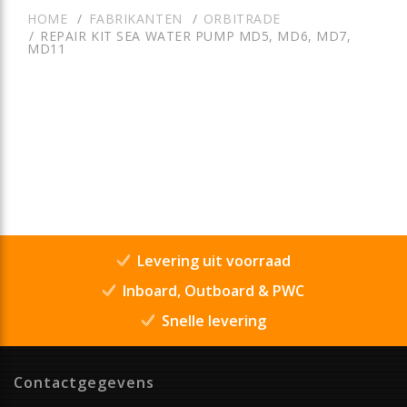
HOME
FABRIKANTEN
ORBITRADE
REPAIR KIT SEA WATER PUMP MD5, MD6, MD7,
MD11
Levering uit voorraad
Inboard, Outboard & PWC
Snelle levering
Contactgegevens