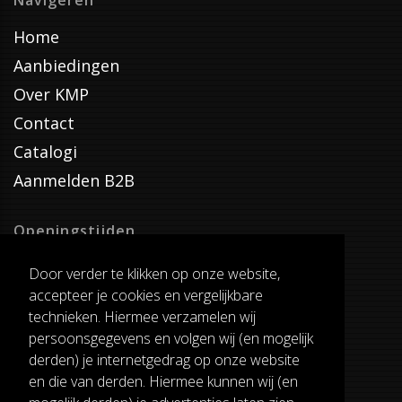
Navigeren
Home
Aanbiedingen
Over KMP
Contact
Catalogi
Aanmelden B2B
Openingstijden
Dinsdag T/M Zaterdag
Door verder te klikken op onze website,
van 8:00-17:00
accepteer je cookies en vergelijkbare
Verzenddagen
technieken. Hiermee verzamelen wij
Dinsdag T/M Vrijdag
persoonsgegevens en volgen wij (en mogelijk
Pauze
derden) je internetgedrag op onze website
12:30-13:00
en die van derden. Hiermee kunnen wij (en