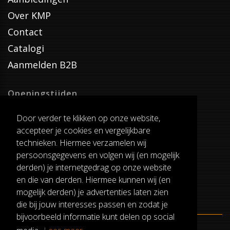
Over KMP
Contact
Catalogi
Aanmelden B2B
Openingstijden
Dinsdag T/M Zaterdag
Door verder te klikken op onze website,
van 8:00-17:00
accepteer je cookies en vergelijkbare
Verzenddagen
technieken. Hiermee verzamelen wij
Dinsdag T/M Vrijdag
persoonsgegevens en volgen wij (en mogelijk
Pauze
derden) je internetgedrag op onze website
12:30-13:00
en die van derden. Hiermee kunnen wij (en
mogelijk derden) je advertenties laten zien
die bij jouw interesses passen en zodat je
bijvoorbeeld informatie kunt delen op social