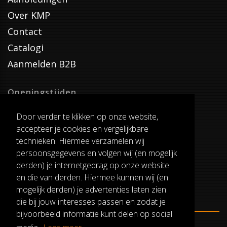
Over KMP
Contact
Catalogi
Aanmelden B2B
Openingstijden
Dinsdag T/M Zaterdag
Door verder te klikken op onze website,
van 8:00-17:00
accepteer je cookies en vergelijkbare
Verzenddagen
technieken. Hiermee verzamelen wij
Dinsdag T/M Vrijdag
persoonsgegevens en volgen wij (en mogelijk
Pauze
derden) je internetgedrag op onze website
12:30-13:00
en die van derden. Hiermee kunnen wij (en
mogelijk derden) je advertenties laten zien
die bij jouw interesses passen en zodat je
bijvoorbeeld informatie kunt delen op social