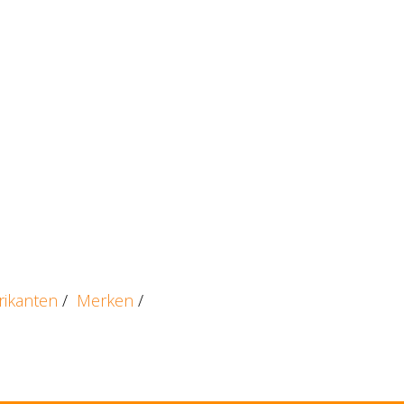
rikanten
/
Merken
/