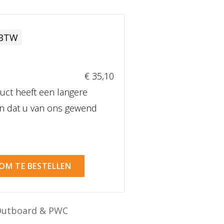
 BTW
€ 35
,10
uct heeft een langere
dan dat u van ons gewend
 OM TE BESTELLEN
Outboard & PWC