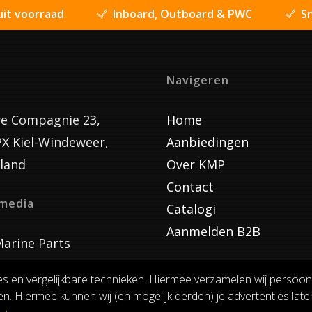
uit voorraad
Inboard, Outboard & PWC
Sn
Navigeren
e Compagnie 23,
Home
PX Kiel-Windeweer,
Aanbiedingen
land
Over KMP
Contact
lmedia
Catalogi
Aanmelden B2B
arine Parts
es en vergelijkbare technieken. Hiermee verzamelen wij persoon
n. Hiermee kunnen wij (en mogelijk derden) je advertenties laten
VOORWAARDEN
RUILEN EN RETOURNEREN
PRIVACY