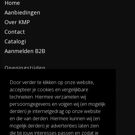
Home
Aanbiedingen
Over KMP
Contact
Catalogi
Aanmelden B2B
Openingstijden
Dinsdag T/M Zaterdag
Door verder te klikken op onze website,
van 8:00-17:00
accepteer je cookies en vergelijkbare
Verzenddagen
technieken. Hiermee verzamelen wij
Dinsdag T/M Vrijdag
persoonsgegevens en volgen wij (en mogelijk
Pauze
derden) je internetgedrag op onze website
12:30-13:00
en die van derden. Hiermee kunnen wij (en
mogelijk derden) je advertenties laten zien
die bij jouw interesses passen en zodat je