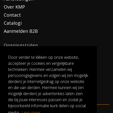
Over KMP
Contact
Catalogi
Aanmelden B2B
Openingstijden
Dinsdag T/M Zaterdag
Door verder te klikken op onze website,
van 8:00-17:00
accepteer je cookies en vergelijkbare
Verzenddagen
technieken. Hiermee verzamelen wij
Dinsdag T/M Vrijdag
persoonsgegevens en volgen wij (en mogelijk
Pauze
derden) je internetgedrag op onze website
12:30-13:00
en die van derden. Hiermee kunnen wij (en
mogelijk derden) je advertenties laten zien
die bij jouw interesses passen en zodat je
bijvoorbeeld informatie kunt delen op social
media.
Lees meer