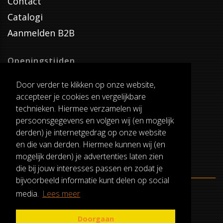
Contact
Catalogi
Aanmelden B2B
Openingstijden
Dinsdag T/M Zaterdag
Door verder te klikken op onze website,
van 8:00-17:00
accepteer je cookies en vergelijkbare
Verzenddagen
technieken. Hiermee verzamelen wij
Dinsdag T/M Vrijdag
persoonsgegevens en volgen wij (en mogelijk
Pauze
derden) je internetgedrag op onze website
12:30-13:00
en die van derden. Hiermee kunnen wij (en
mogelijk derden) je advertenties laten zien
die bij jouw interesses passen en zodat je
bijvoorbeeld informatie kunt delen op social
media.
Lees meer
ALGEMENE VOORWAARDEN
RUILEN EN RETOURNEREN
Doorgaan