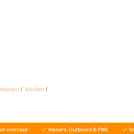
rikanten
/
Merken
/
uit voorraad
Inboard, Outboard & PWC
Sn