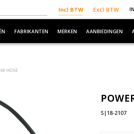
Incl BTW
Excl BTW
I
ËN
FABRIKANTEN
MERKEN
AANBIEDINGEN
IM HOSE
POWER
S|18-2107