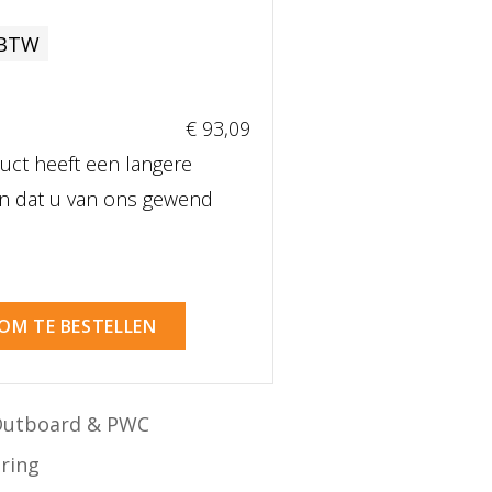
 BTW
€ 93
,09
uct heeft een langere
dan dat u van ons gewend
 OM TE BESTELLEN
Outboard & PWC
ering