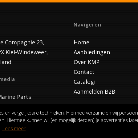
Navigeren
e Compagnie 23,
Home
PX Kiel-Windeweer,
Aanbiedingen
land
Over KMP
Contact
lmedia
Catalogi
Aanmelden B2B
arine Parts
es en vergelijkbare technieken. Hiermee verzamelen wij persoon
n. Hiermee kunnen wij (en mogelijk derden) je advertenties laten
VOORWAARDEN
RUILEN EN RETOURNEREN
PRIVACY
.
Lees meer