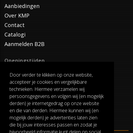
Aanbiedingen
Over KMP
Contact
Catalogi
Aanmelden B2B
Openingstijden
Dinsdag T/M Zaterdag
Door verder te klikken op onze website,
van 8:00-17:00
accepteer je cookies en vergelijkbare
Verzenddagen
technieken. Hiermee verzamelen wij
Dinsdag T/M Vrijdag
persoonsgegevens en volgen wij (en mogelijk
Pauze
derden) je internetgedrag op onze website
12:30-13:00
en die van derden. Hiermee kunnen wij (en
mogelijk derden) je advertenties laten zien
die bij jouw interesses passen en zodat je
bijvoorbeeld informatie kunt delen op social