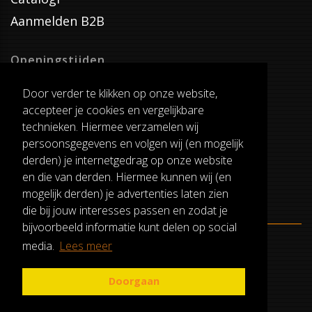
Aanmelden B2B
Openingstijden
Dinsdag T/M Zaterdag
Door verder te klikken op onze website,
van 8:00-17:00
accepteer je cookies en vergelijkbare
Verzenddagen
technieken. Hiermee verzamelen wij
Dinsdag T/M Vrijdag
persoonsgegevens en volgen wij (en mogelijk
Pauze
derden) je internetgedrag op onze website
12:30-13:00
en die van derden. Hiermee kunnen wij (en
mogelijk derden) je advertenties laten zien
die bij jouw interesses passen en zodat je
bijvoorbeeld informatie kunt delen op social
media.
Lees meer
ALGEMENE VOORWAARDEN
RUILEN EN RETOURNEREN
Doorgaan
PRIVACY