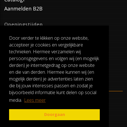
Aanmelden B2B
Openingstijden
Dinsdag T/M Zaterdag
Door verder te klikken op onze website,
van 8:00-17:00
accepteer je cookies en vergelijkbare
Verzenddagen
technieken. Hiermee verzamelen wij
Dinsdag T/M Vrijdag
persoonsgegevens en volgen wij (en mogelijk
Pauze
derden) je internetgedrag op onze website
12:30-13:00
en die van derden. Hiermee kunnen wij (en
mogelijk derden) je advertenties laten zien
die bij jouw interesses passen en zodat je
bijvoorbeeld informatie kunt delen op social
media.
Lees meer
ALGEMENE VOORWAARDEN
RUILEN EN RETOURNEREN
Doorgaan
PRIVACY