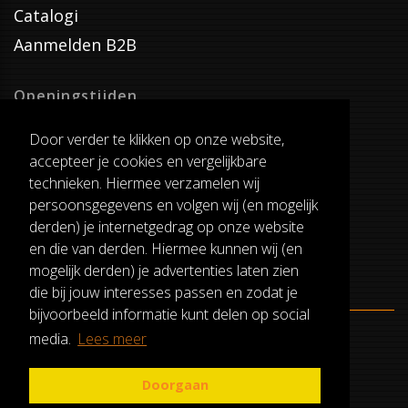
Catalogi
Aanmelden B2B
Openingstijden
Dinsdag T/M Zaterdag
Door verder te klikken op onze website,
van 8:00-17:00
accepteer je cookies en vergelijkbare
Verzenddagen
technieken. Hiermee verzamelen wij
Dinsdag T/M Vrijdag
persoonsgegevens en volgen wij (en mogelijk
Pauze
derden) je internetgedrag op onze website
12:30-13:00
en die van derden. Hiermee kunnen wij (en
mogelijk derden) je advertenties laten zien
die bij jouw interesses passen en zodat je
bijvoorbeeld informatie kunt delen op social
media.
Lees meer
ALGEMENE VOORWAARDEN
RUILEN EN RETOURNEREN
Doorgaan