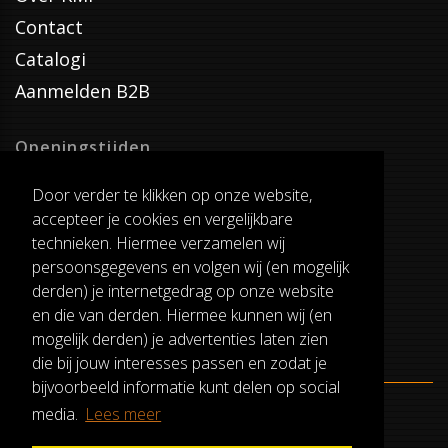
Contact
Catalogi
Aanmelden B2B
Openingstijden
Dinsdag T/M Zaterdag
Door verder te klikken op onze website,
van 8:00-17:00
accepteer je cookies en vergelijkbare
Verzenddagen
technieken. Hiermee verzamelen wij
Dinsdag T/M Vrijdag
persoonsgegevens en volgen wij (en mogelijk
Pauze
derden) je internetgedrag op onze website
12:30-13:00
en die van derden. Hiermee kunnen wij (en
mogelijk derden) je advertenties laten zien
die bij jouw interesses passen en zodat je
bijvoorbeeld informatie kunt delen op social
media.
Lees meer
ALGEMENE VOORWAARDEN