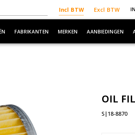
Incl BTW
Excl BTW
I
ËN
FABRIKANTEN
MERKEN
AANBIEDINGEN
R
OIL FI
S|18-8870