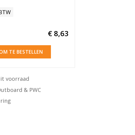
 BTW
€ 8
,63
 OM TE BESTELLEN
it voorraad
Outboard & PWC
ering