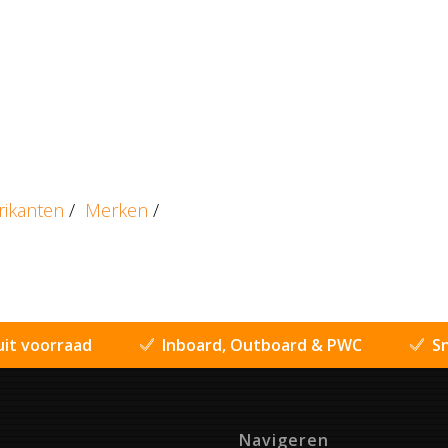
rikanten
/
Merken
/
uit voorraad
Inboard, Outboard & PWC
Sn
Navigeren