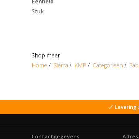
Eenheid
Stuk
Shop meer
Home
/
Sierra
/
KMP
/
Categorieën
/
Fab
Levering 
Contactgegevens
Adres