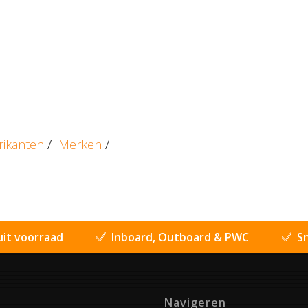
rikanten
/
Merken
/
uit voorraad
Inboard, Outboard & PWC
Sn
Navigeren