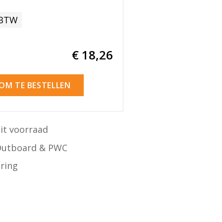
 BTW
€ 18
,26
 OM TE BESTELLEN
it voorraad
Outboard & PWC
ering