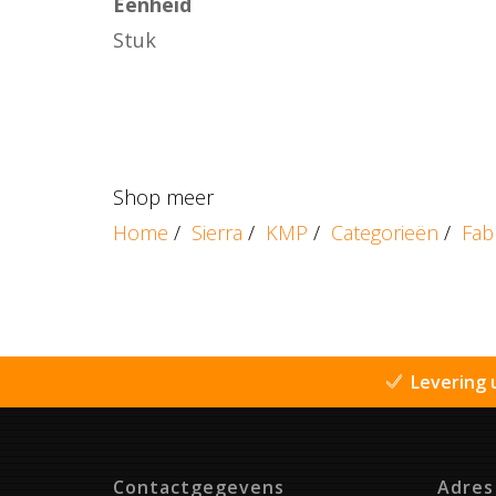
Eenheid
Stuk
Shop meer
Home
/
Sierra
/
KMP
/
Categorieën
/
Fab
Levering 
Contactgegevens
Adres