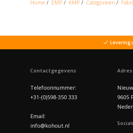
Home
/
EMP
/
KMP
/
Categorieën
/
Fabr
Levering 
Contactgegevens
Adres
Telefoonnummer:
Nieuw
+31-(0)598-350 333
9605 
Neder
Email:
Socia
info@kohout.nl