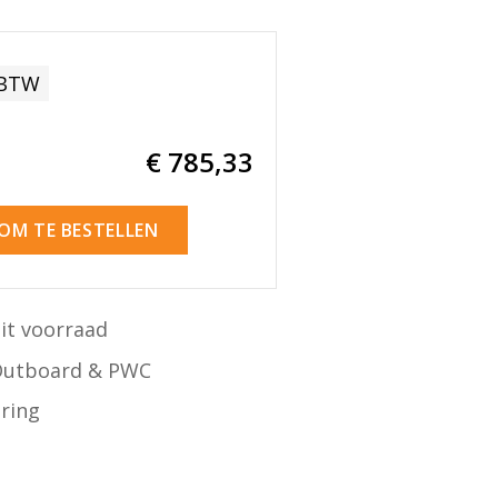
 BTW
€ 785
,33
 OM TE BESTELLEN
it voorraad
Outboard & PWC
ering