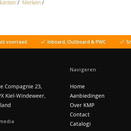
ikanten
/
Merken
/
uit voorraad
Inboard, Outboard & PWC
Sn
Navigeren
e Compagnie 23,
Home
PX Kiel-Windeweer,
Aanbiedingen
land
Over KMP
Contact
lmedia
Catalogi