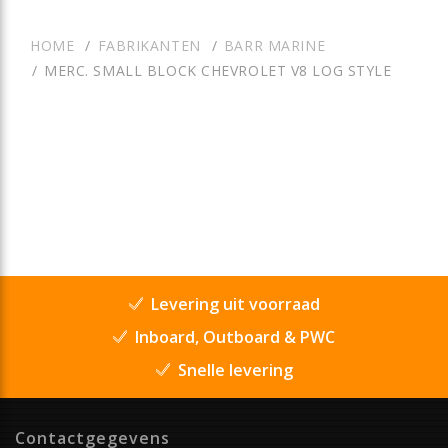
HOME
FABRIKANTEN
BARR MARINE
MERC. SMALL BLOCK CHEVROLET V8 LOG STYLE
Levering uit voorraad
Inboard, Outboard & PWC
Snelle levering
Contactgegevens