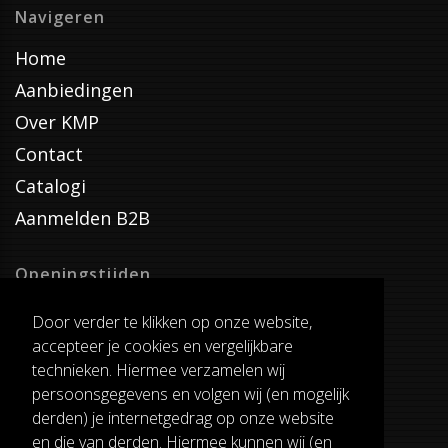
Navigeren
Home
Aanbiedingen
Over KMP
Contact
Catalogi
Aanmelden B2B
Openingstijden
Dinsdag T/M Zaterdag
Door verder te klikken op onze website,
van 8:00-17:00
accepteer je cookies en vergelijkbare
Verzenddagen
technieken. Hiermee verzamelen wij
Dinsdag T/M Vrijdag
persoonsgegevens en volgen wij (en mogelijk
Pauze
derden) je internetgedrag op onze website
12:30-13:00
en die van derden. Hiermee kunnen wij (en