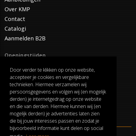
Over KMP
Contact
Catalogi
Aanmelden B2B
Openingstijden
Dinsdag T/M Zaterdag
Door verder te klikken op onze website,
van 8:00-17:00
accepteer je cookies en vergelijkbare
Verzenddagen
technieken. Hiermee verzamelen wij
Dinsdag T/M Vrijdag
persoonsgegevens en volgen wij (en mogelijk
Pauze
derden) je internetgedrag op onze website
12:30-13:00
en die van derden. Hiermee kunnen wij (en
mogelijk derden) je advertenties laten zien
die bij jouw interesses passen en zodat je
bijvoorbeeld informatie kunt delen op social