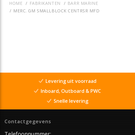
HOME
FABRIKANTEN
BARR MARINE
MERC. GM SMALLBLOCK CENTRSR MFD
Levering uit voorraad
Inboard, Outboard & PWC
Snelle levering
Contactgegevens
Telefoonnummer: