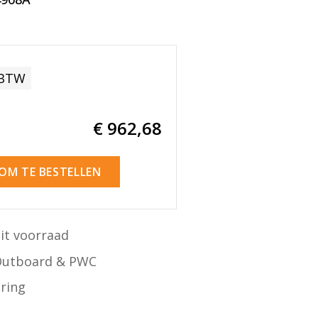
 BTW
€ 962
,68
 OM TE BESTELLEN
it voorraad
Outboard & PWC
ering