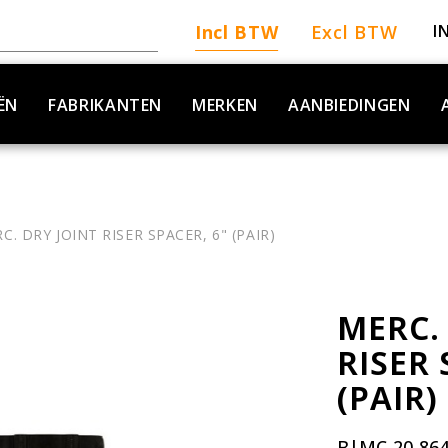
Incl BTW
Excl BTW
I
ËN
FABRIKANTEN
MERKEN
AANBIEDINGEN
C. DRY JOINT RISER SPACER, 6" (PAIR)
MERC.
RISER 
(PAIR)
B|MC-20-86