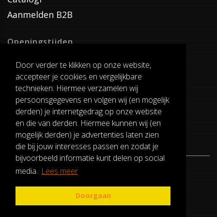
Aanmelden B2B
Openingstijden
Dinsdag T/M Zaterdag
Door verder te klikken op onze website,
van 8:00-17:00
accepteer je cookies en vergelijkbare
Verzenddagen
technieken. Hiermee verzamelen wij
Dinsdag T/M Vrijdag
persoonsgegevens en volgen wij (en mogelijk
Pauze
derden) je internetgedrag op onze website
12:30-13:00
en die van derden. Hiermee kunnen wij (en
mogelijk derden) je advertenties laten zien
die bij jouw interesses passen en zodat je
bijvoorbeeld informatie kunt delen op social
media.
Lees meer
ALGEMENE VOORWAARDEN
RUILEN EN RETOURNEREN
Doorgaan
PRIVACY