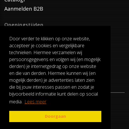
Aanmelden B2B
Openingstijden
Dinsdag T/M Zaterdag
Door verder te klikken op onze website,
van 8:00-17:00
accepteer je cookies en vergelijkbare
Verzenddagen
technieken. Hiermee verzamelen wij
Dinsdag T/M Vrijdag
persoonsgegevens en volgen wij (en mogelijk
Pauze
derden) je internetgedrag op onze website
12:30-13:00
en die van derden. Hiermee kunnen wij (en
mogelijk derden) je advertenties laten zien
die bij jouw interesses passen en zodat je
bijvoorbeeld informatie kunt delen op social
media.
Lees meer
ALGEMENE VOORWAARDEN
RUILEN EN RETOURNEREN
Doorgaan
PRIVACY