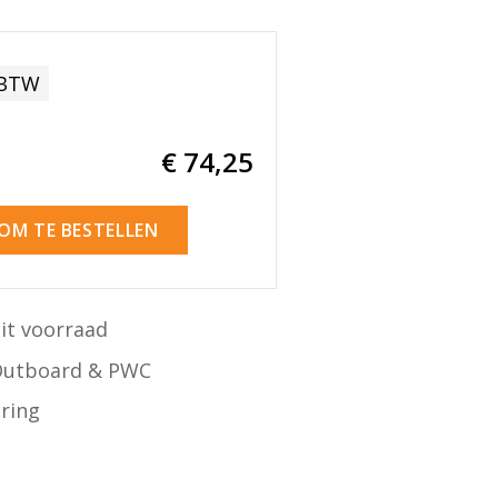
 BTW
€ 74
,25
 OM TE BESTELLEN
it voorraad
Outboard & PWC
ering