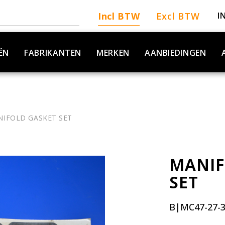
Incl BTW
Excl BTW
I
ËN
FABRIKANTEN
MERKEN
AANBIEDINGEN
IFOLD GASKET SET
MANIF
SET
B|MC47-27-3