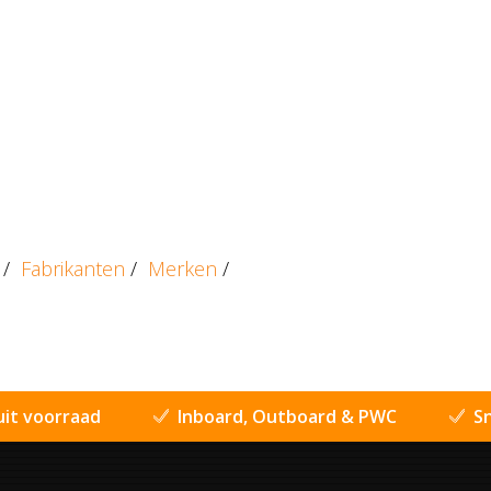
/
Fabrikanten
/
Merken
/
uit voorraad
Inboard, Outboard & PWC
Sn