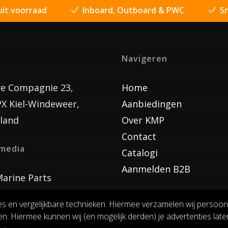
uit voorraad
Inboard, Outboard & PWC
Sn
Navigeren
e Compagnie 23,
Home
PX Kiel-Windeweer,
Aanbiedingen
land
Over KMP
Contact
lmedia
Catalogi
Aanmelden B2B
arine Parts
es en vergelijkbare technieken. Hiermee verzamelen wij persoon
n. Hiermee kunnen wij (en mogelijk derden) je advertenties laten
VOORWAARDEN
RUILEN EN RETOURNEREN
PRIVACY