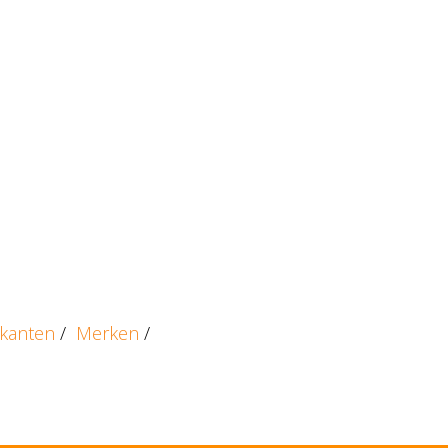
ikanten
/
Merken
/