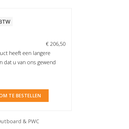
 BTW
€ 206
,50
uct heeft een langere
dan dat u van ons gewend
 OM TE BESTELLEN
Outboard & PWC