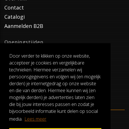
Contact
Catalogi
Aanmelden B2B
Openingstijden
Dinsdag T/M Zaterdag
Door verder te klikken op onze website,
van 8:00-17:00
accepteer je cookies en vergelijkbare
Verzenddagen
technieken. Hiermee verzamelen wij
Dinsdag T/M Vrijdag
persoonsgegevens en volgen wij (en mogelijk
Pauze
derden) je internetgedrag op onze website
12:30-13:00
en die van derden. Hiermee kunnen wij (en
mogelijk derden) je advertenties laten zien
die bij jouw interesses passen en zodat je
bijvoorbeeld informatie kunt delen op social
media.
Lees meer
ALGEMENE VOORWAARDEN