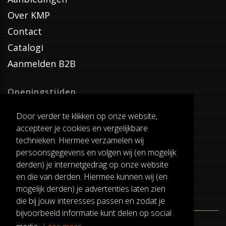
Over KMP
Contact
Catalogi
Aanmelden B2B
Openingstijden
Dinsdag T/M Zaterdag
Door verder te klikken op onze website,
van 8:00-17:00
accepteer je cookies en vergelijkbare
Verzenddagen
technieken. Hiermee verzamelen wij
Dinsdag T/M Vrijdag
persoonsgegevens en volgen wij (en mogelijk
Pauze
derden) je internetgedrag op onze website
12:30-13:00
en die van derden. Hiermee kunnen wij (en
mogelijk derden) je advertenties laten zien
die bij jouw interesses passen en zodat je
bijvoorbeeld informatie kunt delen op social