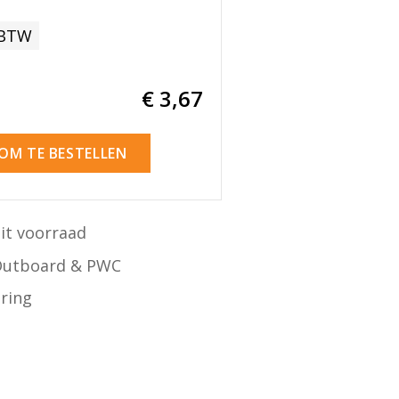
 BTW
€ 3
,67
 OM TE BESTELLEN
it voorraad
Outboard & PWC
ering