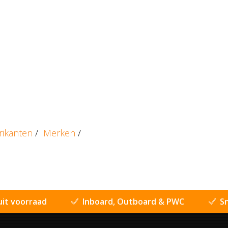
rikanten
/
Merken
/
uit voorraad
Inboard, Outboard & PWC
Sn