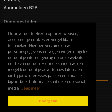
Aanmelden B2B
Openingstijden
Dinsdag T/M Zaterdag
Door verder te klikken op onze website,
van 8:00-17:00
accepteer je cookies en vergelijkbare
Verzenddagen
technieken. Hiermee verzamelen wij
Dinsdag T/M Vrijdag
persoonsgegevens en volgen wij (en mogelijk
Pauze
derden) je internetgedrag op onze website
12:30-13:00
en die van derden. Hiermee kunnen wij (en
mogelijk derden) je advertenties laten zien
die bij jouw interesses passen en zodat je
bijvoorbeeld informatie kunt delen op social
media.
Lees meer
ALGEMENE VOORWAARDEN
RUILEN EN RETOURNEREN
Doorgaan
PRIVACY